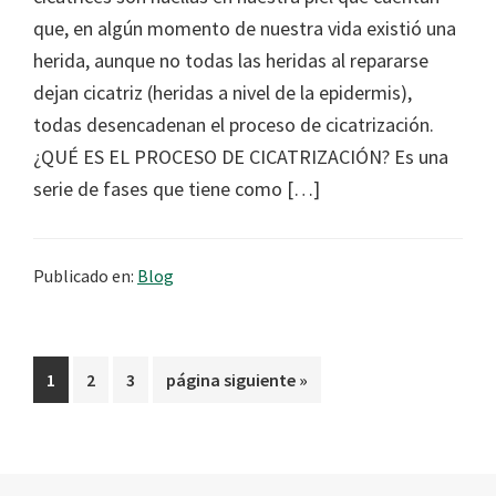
que, en algún momento de nuestra vida existió una
herida, aunque no todas las heridas al repararse
dejan cicatriz (heridas a nivel de la epidermis),
todas desencadenan el proceso de cicatrización.
¿QUÉ ES EL PROCESO DE CICATRIZACIÓN? Es una
serie de fases que tiene como […]
Publicado en:
Blog
Página
Página
Página
Ir
1
2
3
página siguiente »
a
la