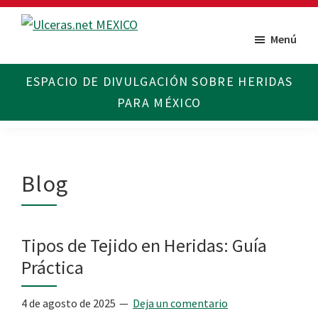
Saltar
Saltar
al
al
Menú
Ulceras
Espacio
contenido
pie
MX
divulgativo
principal
de
sobre
página
Úlceras.
Edición
México.
Blog
Tipos de Tejido en Heridas: Guía
Práctica
4 de agosto de 2025
Deja un comentario