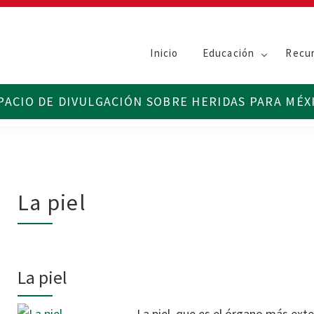
Inicio
Educación
Recu
La piel
La piel
La piel, que es el órgano más exte