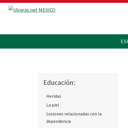
Saltar
Saltar
Saltar
a
al
al
Ulceras
Espacio
la
contenido
pie
MX
divulgativo
navegación
principal
de
sobre
principal
página
Úlceras.
Edición
México.
Educación:
Heridas
La piel
Lesiones relacionadas con la
dependencia