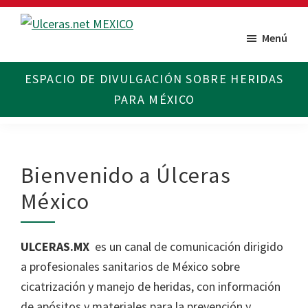
Saltar
Saltar
al
al
Menú
Ulceras
Espacio
contenido
pie
MX
divulgativo
principal
de
sobre
página
Úlceras.
Edición
México.
Bienvenido a Úlceras
México
ULCERAS.MX
es un canal de comunicación dirigido
a profesionales sanitarios de México sobre
cicatrización y manejo de heridas, con información
de apósitos y materiales para la prevención y