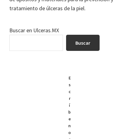
tratamiento de úlceras de la piel.
Buscar en Ulceras.MX
Buscar
E
s
c
r
í
b
e
n
o