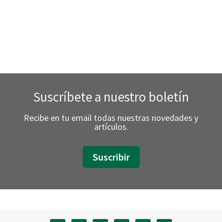
Todo
lo
Que
Debes
Saber
y
Suscríbete a nuestro boletín
Cómo
Tratarlas
Recibe en tu email todas nuestras novedades y
artículos.
Suscribir