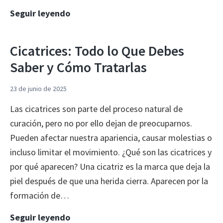
Tipos
Seguir leyendo
de
Tejido
Cicatrices: Todo lo Que Debes
en
Saber y Cómo Tratarlas
Heridas:
Guía
23 de junio de 2025
Práctica
Las cicatrices son parte del proceso natural de
curación, pero no por ello dejan de preocuparnos.
Pueden afectar nuestra apariencia, causar molestias o
incluso limitar el movimiento. ¿Qué son las cicatrices y
por qué aparecen? Una cicatriz es la marca que deja la
piel después de que una herida cierra. Aparecen por la
formación de…
Cicatrices:
Seguir leyendo