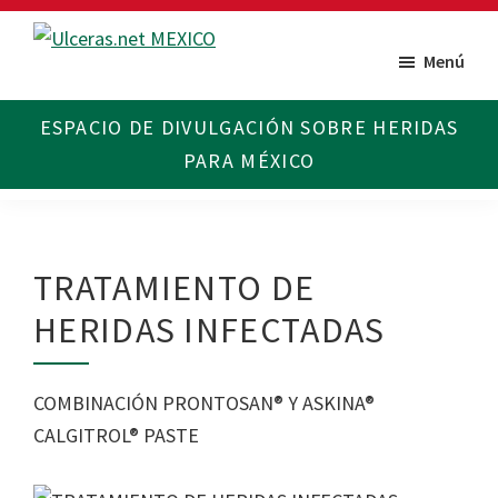
Saltar
Saltar
al
al
Menú
Ulceras
Espacio
contenido
pie
MX
divulgativo
principal
de
sobre
página
Úlceras.
Edición
México.
TRATAMIENTO DE
HERIDAS INFECTADAS
COMBINACIÓN PRONTOSAN® Y ASKINA®
CALGITROL® PASTE