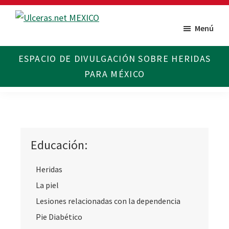
Saltar
Saltar
al
al
Menú
Ulceras
Espacio
contenido
pie
MX
divulgativo
principal
de
sobre
página
Úlceras.
Edición
México.
Educación:
Heridas
La piel
Lesiones relacionadas con la dependencia
Pie Diabético