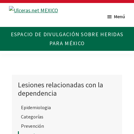
Saltar
Saltar
al
al
Menú
Ulceras
Espacio
contenido
pie
MX
divulgativo
principal
de
sobre
página
Úlceras.
Edición
México.
Lesiones relacionadas con la
dependencia
Epidemiologia
Categorías
Prevención