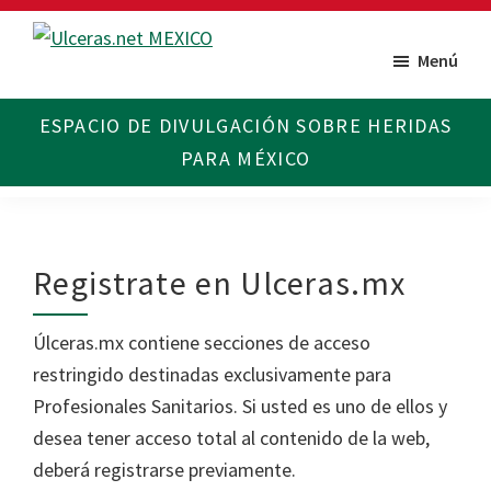
Saltar
Saltar
al
al
Menú
Ulceras
Espacio
contenido
pie
MX
divulgativo
principal
de
sobre
página
Úlceras.
Edición
México.
Registrate en Ulceras.mx
Úlceras.mx contiene secciones de acceso
restringido destinadas exclusivamente para
Profesionales Sanitarios. Si usted es uno de ellos y
desea tener acceso total al contenido de la web,
deberá registrarse previamente.