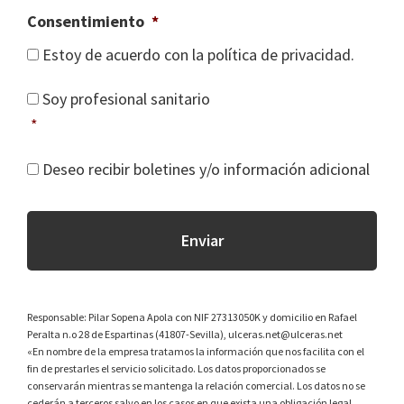
Consentimiento
*
Estoy de acuerdo con la política de privacidad.
P
Soy profesional sanitario
r
*
o
f
I
Deseo recibir boletines y/o información adicional
e
n
s
f
i
o
o
a
n
d
a
i
l
c
s
Responsable: Pilar Sopena Apola con NIF 27313050K y domicilio en Rafael
i
Peralta n.o 28 de Espartinas (41807-Sevilla), ulceras.net@ulceras.net
a
o
«En nombre de la empresa tratamos la información que nos facilita con el
n
n
fin de prestarles el servicio solicitado. Los datos proporcionados se
i
conservarán mientras se mantenga la relación comercial. Los datos no se
a
t
cederán a terceros salvo en los casos en que exista una obligación legal.