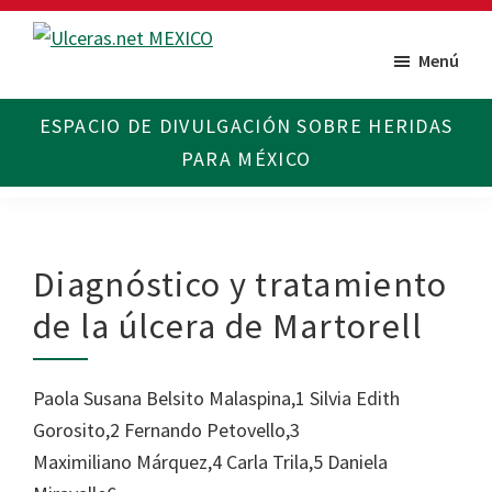
Saltar
Saltar
al
al
Menú
Ulceras
Espacio
contenido
pie
MX
divulgativo
principal
de
sobre
página
Úlceras.
Edición
México.
Diagnóstico y tratamiento
de la úlcera de Martorell
Paola Susana Belsito Malaspina,1 Silvia Edith
Gorosito,2 Fernando Petovello,3
Maximiliano Márquez,4 Carla Trila,5 Daniela