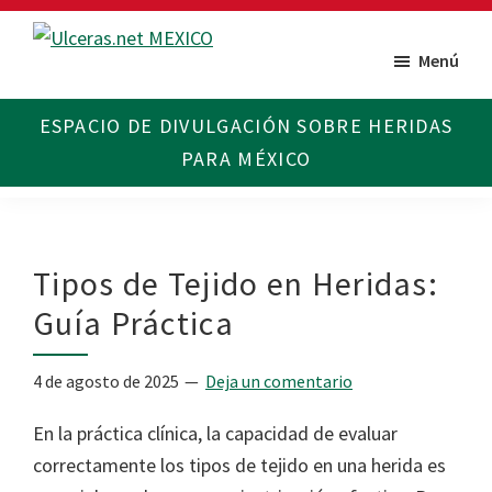
Saltar
Saltar
al
al
Menú
Ulceras
Espacio
contenido
pie
MX
divulgativo
principal
de
sobre
página
Úlceras.
Edición
México.
Tipos de Tejido en Heridas:
Guía Práctica
4 de agosto de 2025
Deja un comentario
En la práctica clínica, la capacidad de evaluar
correctamente los tipos de tejido en una herida es