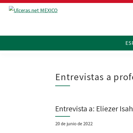
Saltar
Saltar
Saltar
a
al
al
Ulceras
Espacio
la
contenido
pie
MX
divulgativo
navegación
principal
de
sobre
principal
página
Úlceras.
Edición
México.
Entrevistas a pro
Entrevista a: Eliezer Is
20 de junio de 2022