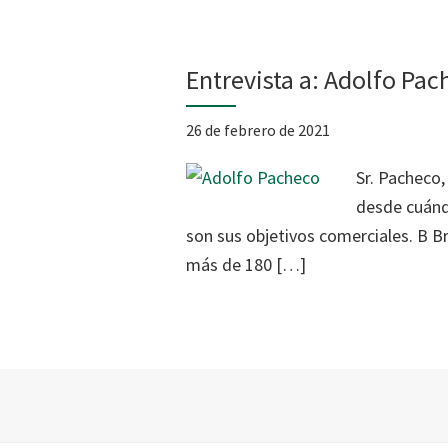
Entrevista a: Adolfo Pa
26 de febrero de 2021
Sr. Pacheco,
desde cuánd
son sus objetivos comerciales. B 
más de 180 […]
Footer