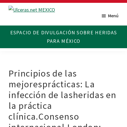
Saltar
Saltar
al
al
Menú
Ulceras
Espacio
contenido
pie
MX
divulgativo
principal
de
sobre
página
Úlceras.
Edición
México.
Principios de las
mejoresprácticas: La
infección de lasheridas en
la práctica
clínica.Consenso