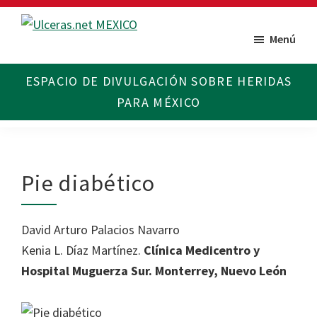
Saltar
Saltar
al
al
Menú
Ulceras
Espacio
contenido
pie
MX
divulgativo
principal
de
sobre
página
Úlceras.
Edición
México.
Pie diabético
David Arturo Palacios Navarro
Kenia L. Díaz Martínez.
Clínica Medicentro y
Hospital Muguerza Sur. Monterrey, Nuevo León