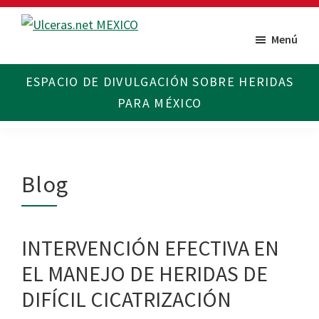
Saltar
Saltar
al
al
Menú
Ulceras
Espacio
contenido
pie
MX
divulgativo
principal
de
sobre
página
Úlceras.
Edición
México.
Blog
INTERVENCIÓN EFECTIVA EN
EL MANEJO DE HERIDAS DE
DIFÍCIL CICATRIZACIÓN