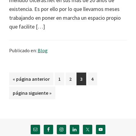
menudo Ulceras.net en sus mas de 20 años de
existencia. Es por ello por lo que llevamos meses
trabajando en poner en marcha un espacio propio
que facilite […]
Publicado en:
Blog
Ir
Página
Página
Página
Página
«
página anterior
1
2
3
4
a
Ir
página siguiente »
la
a
la
Footer