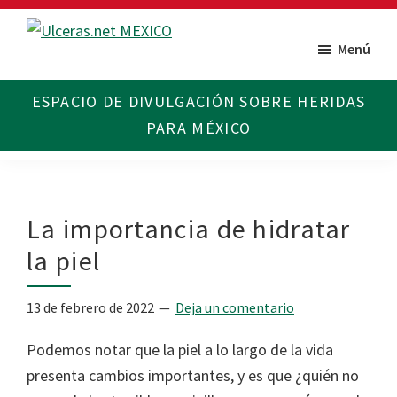
Saltar
Saltar
al
al
Menú
Ulceras
Espacio
contenido
pie
MX
divulgativo
principal
de
sobre
página
Úlceras.
Edición
México.
La importancia de hidratar
la piel
13 de febrero de 2022
Deja un comentario
Podemos notar que la piel a lo largo de la vida
presenta cambios importantes, y es que ¿quién no