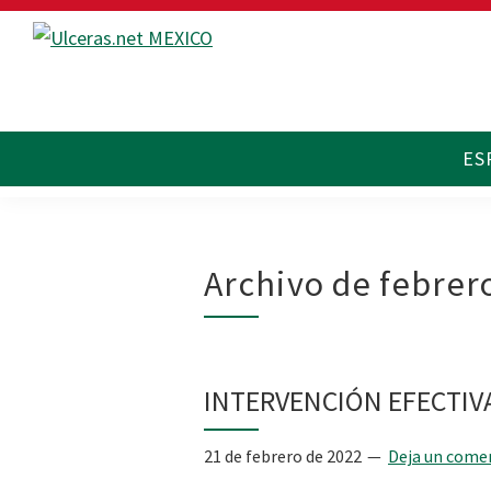
Saltar
Saltar
Saltar
a
al
al
Ulceras
Espacio
la
contenido
pie
MX
divulgativo
navegación
principal
de
sobre
principal
página
Úlceras.
Edición
México.
Archivo de febrer
INTERVENCIÓN EFECTIVA
21 de febrero de 2022
Deja un come