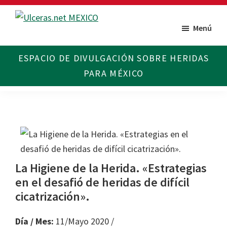
Saltar
Saltar
al
al
Menú
Ulceras
Espacio
contenido
pie
MX
divulgativo
principal
de
sobre
página
Úlceras.
Edición
México.
La Higiene de la Herida. «Estrategias
en el desafió de heridas de difícil
cicatrización».
Día / Mes:
11/Mayo 2020 /