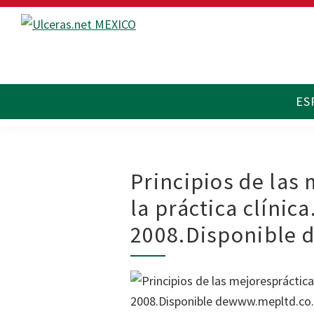
Saltar
Saltar
Saltar
a
al
al
Ulceras
Espacio
la
contenido
pie
MX
divulgativo
navegación
principal
de
sobre
principal
página
Úlceras.
Edición
México.
Principios de las 
la práctica clíni
2008.Disponible 