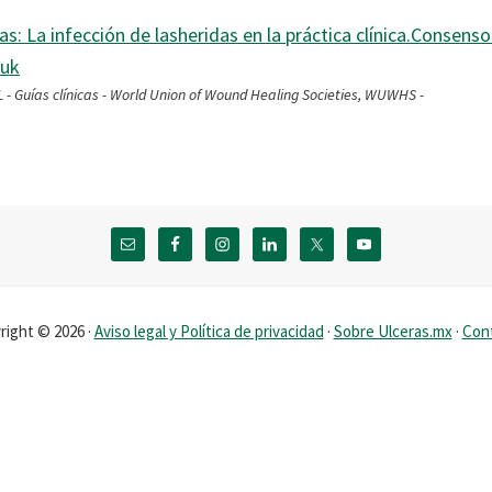
as: La infección de lasheridas en la práctica clínica.Consen
.uk
ías clínicas - World Union of Wound Healing Societies, WUWHS -
right © 2026 ·
Aviso legal y Política de privacidad
·
Sobre Ulceras.mx
·
Con