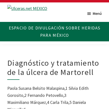
Saltar
Saltar
al
al
Menú
Ulceras
Espacio
contenido
pie
MX
divulgativo
principal
de
sobre
página
Úlceras.
Edición
México.
Diagnóstico y tratamiento
de la úlcera de Martorell
Paola Susana Belsito Malaspina,1 Silvia Edith
Gorosito,2 Fernando Petovello,3
Maximiliano Márquez,4 Carla Trila,5 Daniela